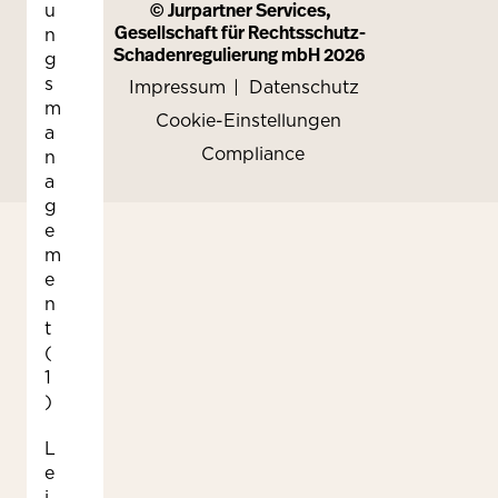
© Jurpartner Services,
u
Gesellschaft für Rechtsschutz-
n
Schadenregulierung mbH 2026
g
s
Impressum
Datenschutz
m
Cookie-Einstellungen
a
Compliance
n
a
g
e
m
e
n
t
(
1
)
L
e
i