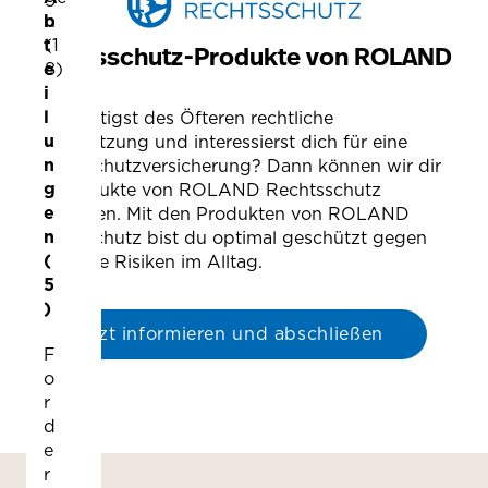
b
n
t
(1
Rechtsschutz-Produkte von ROLAND
e
8)
i
l
Du benötigst des Öfteren rechtliche
u
Unterstützung und interessierst dich für eine
n
Rechtsschutzversicherung? Dann können wir dir
g
die Produkte von ROLAND Rechtsschutz
e
empfehlen. Mit den Produkten von ROLAND
n
Rechtsschutz bist du optimal geschützt gegen
(
rechtliche Risiken im Alltag.
5
)
Jetzt informieren und abschließen
F
o
r
d
e
r