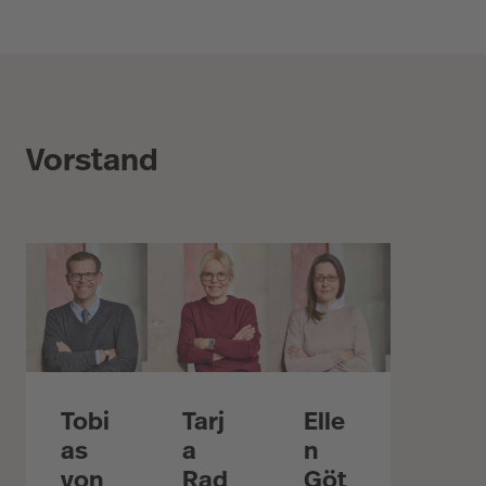
Vorstand
Tobi
Tarj
Elle
as
a
n
von
Rad
Göt