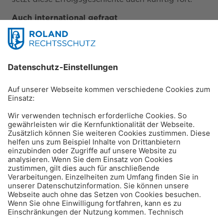
Auch international gefragt
Mit starken Vertriebspartnern schrittweise zum
Erfolg – dieses Geschäftsprinzip hat sich auch im
Ausland bereits bewährt: Durch die gezielte
Ansprache von Maklerhäusern konnte sich
ROLAND Rechtsschutz bereits nach kurzer Zeit
auf dem österreichischen und dem italienischen
Rechtsschutz-Markt etablieren. Es folgten eigene
Niederlassungen, weitere Mitarbeitende sowie der
Einstieg ins Privatkundengeschäft.
Mit innovativen Produkten und
maßgeschneiderten Angeboten für spezielle
Zielgruppen, die andere Versicherer in diesen
Ländern nicht anbieten, baut das Unternehmen
seine Stellung auf den Auslandsmärkten
kontinuierlich aus. In den skandinavischen
Ländern erfolgt der Vertrieb von ROLAND-
Produkten in Kooperation mit der Legal Insurance