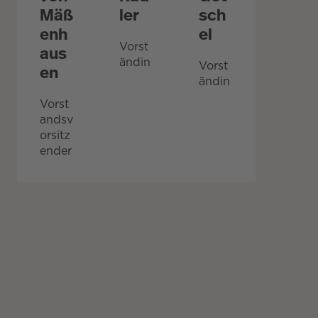
Mäß
ler
sch
enh
el
Vorst
aus
ändin
Vorst
en
ändin
Vorst
andsv
orsitz
ender