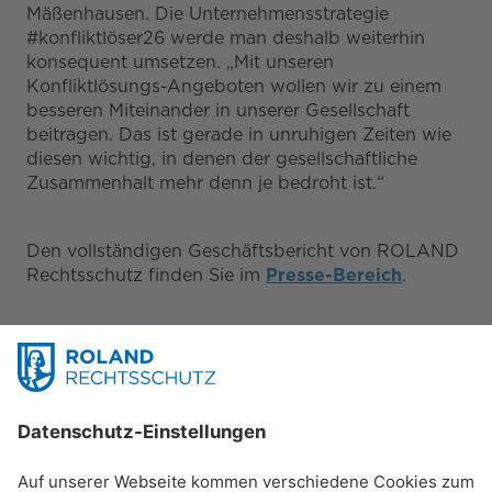
Mäßenhausen. Die Unternehmensstrategie
#konfliktlöser26 werde man deshalb weiterhin
konsequent umsetzen. „Mit unseren
Konfliktlösungs-Angeboten wollen wir zu einem
besseren Miteinander in unserer Gesellschaft
beitragen. Das ist gerade in unruhigen Zeiten wie
diesen wichtig, in denen der gesellschaftliche
Zusammenhalt mehr denn je bedroht ist.“
Den vollständigen Geschäftsbericht von ROLAND
Rechtsschutz finden Sie im
Presse-Bereich
.