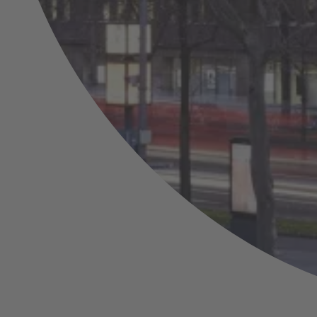
Überaus erfolgreiches Geschäftsjahr: Beitragseinnah
Jahresüberschuss in 2025 nochmals deutlich gestiege