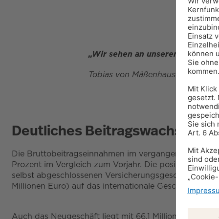
„Wir sehen an unserem organisc
Tobias von Mäßenhausen, CEO v
Deutliches Beitragswachstum i
Die Bruttobeitragseinnahmen im vergangenen Geschäftsj
Prozent im Vergleich zum Vorjahr. Die positive Beitr
selbst abgeschlossenen Versicherungsgeschäft entfielen
Millionen Euro) auf das internationale Geschäft primär 
Auch das Neugeschäft liegt mit 66,1 Millionen Euro ü