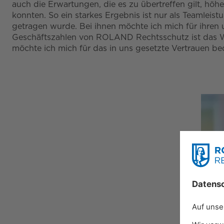
auch die Erwartungen, die es zu übertreffen gilt, hö
konnten. So ein starkes Ergebnis ist nur als Teamleis
getragen wurde. Bei ihnen möchte ich mich für ihren 
Geschäftszahlen von ROLAND Rechtsschutz ist das Wa
möchte ich mich für das in uns gesetzte Vertrauen b