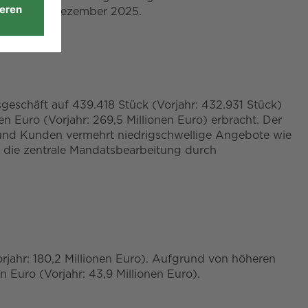
ck zum 31. Dezember 2025.
geschäft auf 439.418 Stück (Vorjahr: 432.931 Stück)
n Euro (Vorjahr: 269,5 Millionen Euro) erbracht. Der
und Kunden vermehrt niedrigschwellige Angebote wie
 die zentrale Mandatsbearbeitung durch
jahr: 180,2 Millionen Euro). Aufgrund von höheren
n Euro (Vorjahr: 43,9 Millionen Euro).