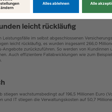
844.551 Stück zum Ende des Vorjahres auf 1.854.849 Stü
nden leicht rückläufig
 Leistungsfälle im selbst abgeschlossenen Versicherungs
en leicht rückläufig, es wurden insgesamt 266,0 Millione
ngs-Angebote zurückzuführen. So werden von Kundinnen 
n. Auch effizientere Fallabwicklungen wie zum Beispiel
.
ch
 stiegen wachstumsbedingt auf 196,5 Millionen Euro (Vor
ten und IT stiegen die Verwaltungskosten auf 50,7 Millione