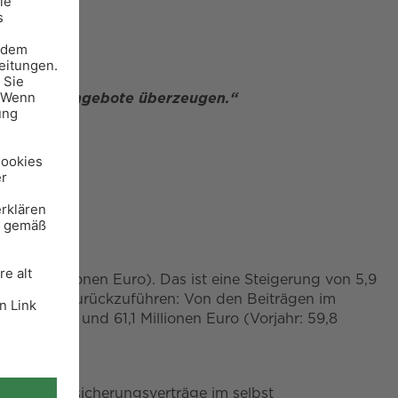
ktlösungs-Angebote überzeugen.“
90,1 Millionen Euro). Das ist eine Steigerung von 5,9
ektgeschäft zurückzuführen: Von den Beiträgen im
das Inland und 61,1 Millionen Euro (Vorjahr: 59,8
ahl der Versicherungsverträge im selbst