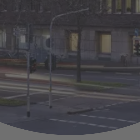
men und
n.