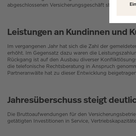
abgeschlossenen Versicherungsgeschäft stieg von 1.
Leistungen an Kundinnen und Ku
Im vergangenen Jahr hat sich die Zahl der gemeldeten
erhöht. Im Gegensatz dazu waren die Leistungszahlung
Rückgang ist auf den Ausbau diverser Konfliktlösu
die telefonische Rechtsberatung in Anspruch genomme
Partneranwälte hat zu dieser Entwicklung beigetragen
Jahresüberschuss steigt deutli
Die Bruttoaufwendungen für den Versicherungsbetrieb
getätigten Investitionen in Service, Vertriebskapazitä