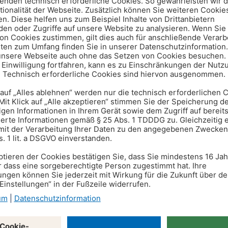
hen Wachstum, dass unsere außergerichtlichen Konfli
on ROLAND Rechtsschutz
m In- und Ausland
ahr lagen insgesamt bei 625,0 Millionen Euro (Vorjahr: 5
agsentwicklung ist hauptsächlich auf das inländische Dir
 549,3 Millionen Euro (Vorjahr 517,3 Millionen Euro) auf 
in Österreich und Italien.
ber dem Vorjahresniveau von 62,9 Millionen Euro. Die Anz