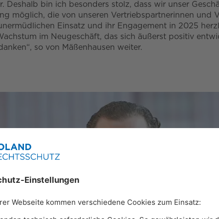
her. Deshalb bin ich besonders stolz, dass wir unser Ge
tung möglich, die von unseren Vertriebspartnerinnen und 
unermüdlichen Einsatz und ihr Engagement in 2025 herzli
chstum im Neugeschäft, das sich äußerst positiv entwi
edanken“, so von Mäßenhausen weiter.