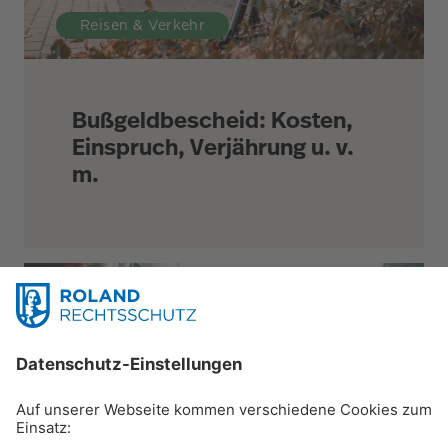
Reisen & Verkehr
Bußgeldbescheid: Kosten,
Einspruch, Verjährung u. v.
m.