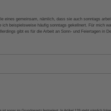
le eines gemeinsam, nämlich, dass sie auch sonntags arbeit
ich beispielsweise häufig sonntags gekellnert. Für mich war
erdings gibt es für die Arbeit an Sonn- und Feiertagen in D
s ist sogar im Grundgesetz festgelegt. In Artikel 139 steht nämlich fo