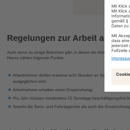
Regelungen zur Arbeit am So
Auch wenn es einige Branchen gibt, in denen die Arbeit an Sonn- 
Hierzu zählen folgende Punkte:
Arbeitnehmer dürfen maximal acht Stunden an Sonn- und Feiert
ausgeglichen wird.
Arbeitnehmer erhalten einen Ersatzruhetag.
Pro Jahr müssen mindestens 15 Sonntage beschäftigungsfrei bl
Sowohl die Sonn- und Feiertagsruhe als auch der Ersatzruhet