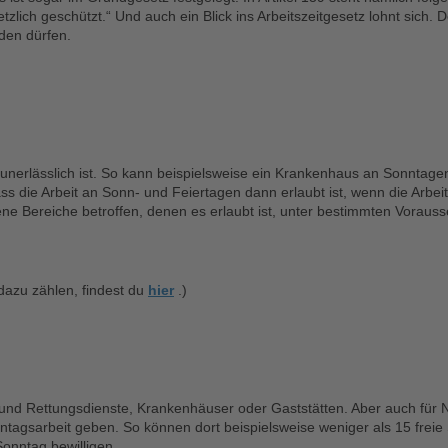
zlich geschützt.“ Und auch ein Blick ins Arbeitszeitgesetz lohnt sich. 
rden dürfen.
 unerlässlich ist. So kann beispielsweise ein Krankenhaus an Sonntagen
ss die Arbeit an Sonn- und Feiertagen dann erlaubt ist, wenn die Arb
e Bereiche betroffen, denen es erlaubt ist, unter bestimmten Voraus
azu zählen, findest du
hier
.)
d Rettungsdienste, Krankenhäuser oder Gaststätten. Aber auch für Na
ntagsarbeit geben. So können dort beispielsweise weniger als 15 freie
onntag bewilligen.