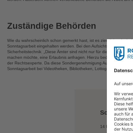
Zuständige Behörden
Wie du wahrscheinlich schon gemerkt hast, ist es ziemlich schwie
Sonntagsarbeit eingehalten werden. Bei den Aufsichtsbehörden han
Sicherheitstechnik. „Diese Ämter sind nicht nur für die Kontrolle
machen möchte, eine Erlaubnis anfragen. Hierzu bedarf es lediglich
der Rechtsexperte. Da diese Sondergenehmigung Aufgabe der Bunde
Sonntagsarbeit bei Videotheken, Bibliotheken, Lottogesellschaften 
Schon gew
14 Prozent aller 