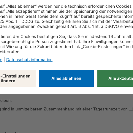
nntag
und Feiertagen erlaubt ist, gibt es auch in diesen Bereichen Regelung
agen arbeiten. Eine Verlängerung auf zehn Stunden ist nur dann zulä
eiben.
ag sind in unmittelbarem Zusammenhang mit einer Tagesruhezeit von 1