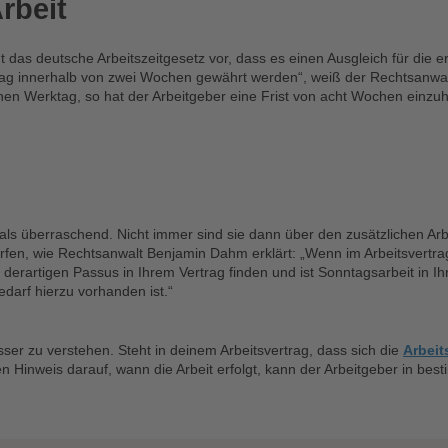
rbeit
 das deutsche Arbeitszeitgesetz vor, dass es einen Ausgleich für die e
ag innerhalb von zwei Wochen gewährt werden“, weiß der Rechtsanwalt.
einen Werktag, so hat der Arbeitgeber eine Frist von acht Wochen einz
ls überraschend. Nicht immer sind sie dann über den zusätzlichen Arbe
fen, wie Rechtsanwalt Benjamin Dahm erklärt: „Wenn im Arbeitsvertrag 
n derartigen Passus in Ihrem Vertrag finden und ist Sonntagsarbeit in I
edarf hierzu vorhanden ist.“
esser zu verstehen. Steht in deinem Arbeitsvertrag, dass sich die
Arbeit
en Hinweis darauf, wann die Arbeit erfolgt, kann der Arbeitgeber in be