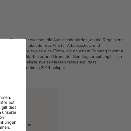
 nicht. Daher überwachen die Aufsichtsbehörden, ob die Regeln zur
 für Arbeitsschutz oder das Amt für Arbeitsschutz und
 So kann beispielsweise eine Firma, die an einem Sonntag Inventur
r betroffenen Mitarbeiter und Grund der Sonntagsarbeit angibt“, so
n. So hatte beispielsweise Hessen festgelegt, dass
ungsgericht allerdings 2014 gekippt.
n- und Feiertagen.