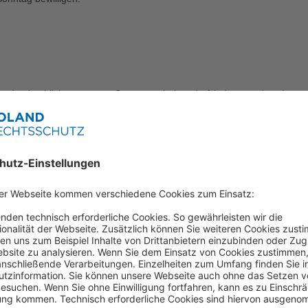
rig, durchzublicken, wer am Sonntag arbeiten darf (oder muss) und wer
delt es sich entweder um das Gewerbeaufsichtsamt, das staatliche Amt
 zuständig, sondern können auch weitere Sondergenehmigungen erteilen.
 eines Schreibens, in dem der Arbeitgeber Zeit, Dauer, Ort, Anzahl de
sländer ist, können die Ausnahmeregelungen unterschiedlich ausfalle
und Callcentern gestattet ist. Diese Verordnung hat das Bundesverwalt
usst?
Beschäftigten in Deutschland arbeiten ständig oder regelmäßig an Son