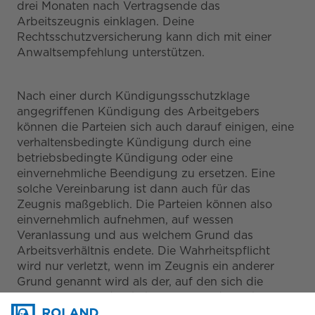
drei Monaten nach Vertragsende das
Arbeitszeugnis einklagen. Deine
Rechtsschutzversicherung kann dich mit einer
Anwaltsempfehlung unterstützen.
Nach einer durch Kündigungsschutzklage
angegriffenen Kündigung des Arbeitgebers
können die Parteien sich auch darauf einigen, eine
verhaltensbedingte Kündigung durch eine
betriebsbedingte Kündigung oder eine
einvernehmliche Beendigung zu ersetzen. Eine
solche Vereinbarung ist dann auch für das
Zeugnis maßgeblich. Die Parteien können also
einvernehmlich aufnehmen, auf wessen
Veranlassung und aus welchem Grund das
Arbeitsverhältnis endete. Die Wahrheitspflicht
wird nur verletzt, wenn im Zeugnis ein anderer
Grund genannt wird als der, auf den sich die
Parteien verständigt haben (z.B. „ordentliche
betriebsbedingte Arbeitgeberkündigung" für die