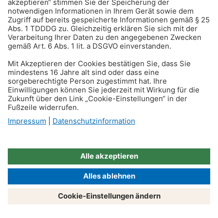
Haftungsausschluss
: Dieser Artikel wurde
ursprünglich am 15. Februar 2018 veröffentlicht
und am 9. Juni 2022 aktualisiert.
Unser Partneranwalt
Rechtsanwalt Markus Hannen ist Fachanwalt für
Miet- und Wohnungseigentumsrecht sowie
Arbeitsrecht bei der
Anwaltssozietät Franken · Grillo · Steinweg
in
Bonn. Auf diesen Gebieten verfügt er über eine
mehr als 15-jährige Praxis. Darüber hinaus vertritt
Rechtsanwalt Hannen sowohl Ärzte als auch
Patienten im Gebiet des Medizinrechts,
inbesondere des Arzthaftungsrechts.