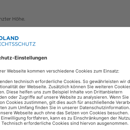
nzter Höhe.
 Jahr perfekt abgesichert.
 Hause oder im Krankenhaus