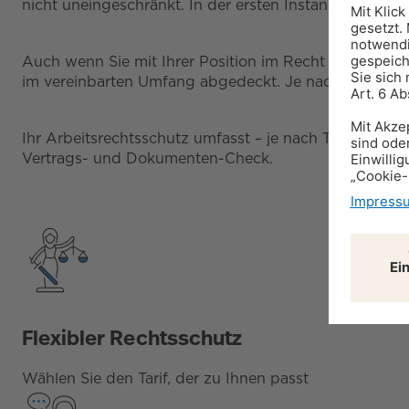
nicht uneingeschränkt. In der ersten Instanz vor dem
Auch wenn Sie mit Ihrer Position im Recht sind, könn
im vereinbarten Umfang abgedeckt. Je nach Tarif fällt 
Ihr Arbeitsrechtsschutz umfasst – je nach Tarif – wei
Vertrags- und Dokumenten-Check.
Flexibler Rechtsschutz
Wählen Sie den Tarif, der zu Ihnen passt