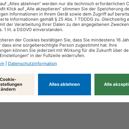
 Arbeitsgericht trägt jede Partei ihre Anwaltskosten sel
en dadurch erhebliche Kosten entstehen. Mit dem Baustei
nur eine Selbstbeteiligung an.
tere Leistungen, etwa eine telefonische Ersteinschätzung,