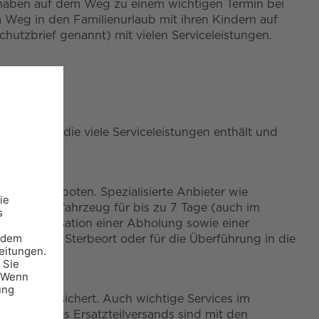
e haben auf dem Weg zu einem wichtigen Termin bei
 Weg in den Familienurlaub mit ihren Kindern auf
chutzbrief genannt) mit vielen Serviceleistungen.
Autofahrer, die viele Serviceleistungen enthält und
clubs angeboten. Spezialisierte Anbieter wie
ein Ersatzfahrzeug für bis zu 7 Tage (auch im
die Organisation einer Abholung sowie einer
tattung am Sterbeort oder für die Überführung in die
stens abgesichert. Auch wichtige Services im
nisation des Ersatzteilversands sind mit den