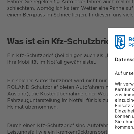
Fahren Sie regelmäßig Auto oder fahren auch mal mit
schlechtem, womöglich kaltem Wetter eine Panne auf 
einem Bergpass im Schnee liegen. In diesem uns vielen
Was ist ein Kfz-Schutzbrief?
Ein Kfz-Schutzbrief (bei einigen auch als „Mobilitätsg
Ihre Mobilität im Notfall gewährleistet.
Ein solcher Autoschutzbrief wird nicht nur Kfz-Versi
ROLAND Schutzbrief bieten Autofahrern mit ihrem Kfz
Ausland), die Kostenübernahme einer Weiterfahrt ode
Fahrzeugunterstellung im Notfall für bis zu zwei Woc
Heimat übernommen.
Durch einen Kfz-Schutzbrief sind Autofahrer bei Pann
Leistungsfall wie ein Krankenrücktransport, Abschlep