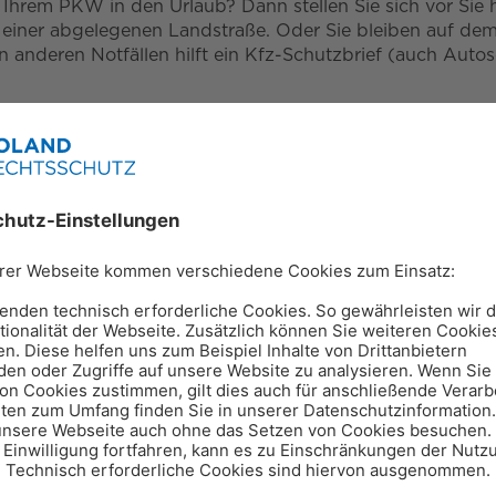
 Ihrem PKW in den Urlaub? Dann stellen Sie sich vor Si
einer abgelegenen Landstraße. Oder Sie bleiben auf dem
 anderen Notfällen hilft ein Kfz-Schutzbrief (auch Autos
arantie“ bezeichnet) ist eine zusätzliche Absicherung für 
cherungen als Zusatzprodukt verkauft oder von Automobil
-Schutzbrief eine Reihe von Zusatzleistungen wie bspw. 
r Rückfahrt zum Wohnsitz sowie ggfs. Übernachtungen, 
hen. Im schlimmsten Fall werden auch Kosten für die Bes
en oder Unfällen zusätzlich zu Ihrer Kfz-Versicherung be
pdienst, die Organisation eines Mietwagens oder die Orga