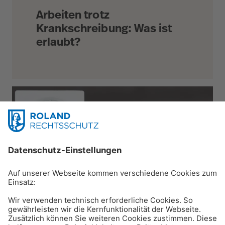
Arbeiten trotz
Krankschreibung: Was ist
erlaubt?
Karriere & Beruf