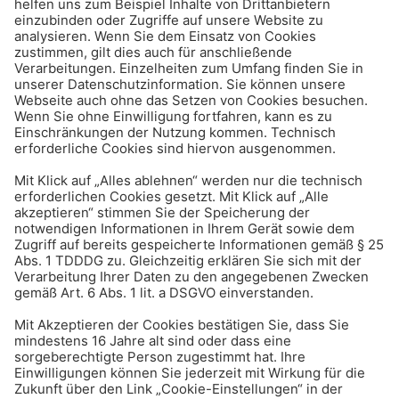
Arbeitszeiterfassung:
Gesetz, Urteile, Datenschutz
u.v.m.
Karriere & Beruf