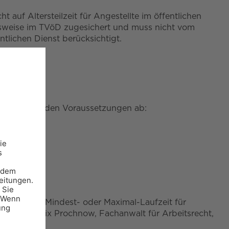
 auf Altersteilzeit für Angestellte im öffentlichen
pielsweise im TVöD zugesichert und muss nicht vom
ntlichen Dienst berücksichtigt.
ngt von folgenden Voraussetzungen ab:
gibt es keine Mindest- oder Maximal-Laufzeit für
”, zeigt Felix Prochnow, Fachanwalt für Arbeitsrecht,