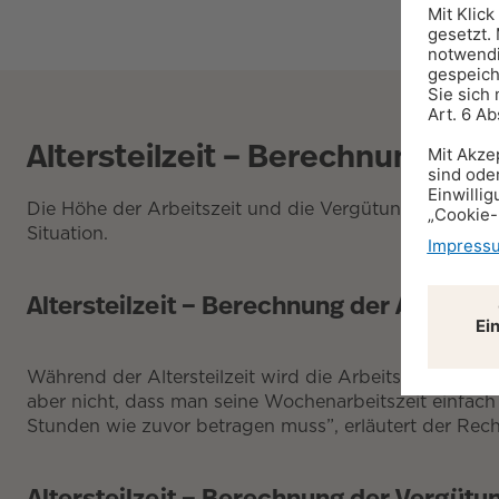
Altersteilzeit – Berechnung und
Die Höhe der Arbeitszeit und die Vergütung der Alterst
Situation.
Altersteilzeit – Berechnung der Arbeitsz
Während der Altersteilzeit wird die Arbeitszeit halbie
aber nicht, dass man seine Wochenarbeitszeit einfach u
Stunden wie zuvor betragen muss”, erläutert der Rech
Altersteilzeit – Berechnung der Vergütu