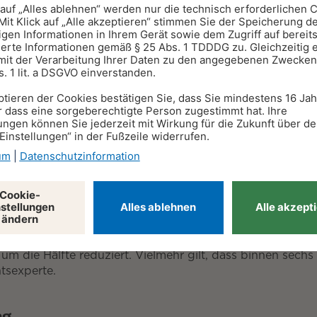
 Beispiele
eilzeit sind individuell. Altersteilzeit-Rechner ermöglich
eit
rt. Dabei gilt der Durchschnitt der geleisteten Arbeitsstu
m die Hälfte reduziert. Vielmehr gilt, dass binnen sechs 
tsexperte.
ng