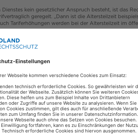
ienstes kein gesetzlicher Anspruch besteht, ist das Recht
ifvertraglich geregelt. „Dann ist die Altersteilzeit beis
uch Tariferhöhungen werden bei der Altersteilzeit im öffe
ch sie nehmen?
b wann ein Arbeitnehmer in Altersteilzeit gehen kann, hä
häftigung von 1.080 Tagen binnen der letzten fünf Jahre
stmöglichen Beginn der Rente
 Altersteilzeit endet mit dem Renteneintritt. „Gesetzlich 
 Aufstockungen nur während der ersten sechs Jahre zahlen