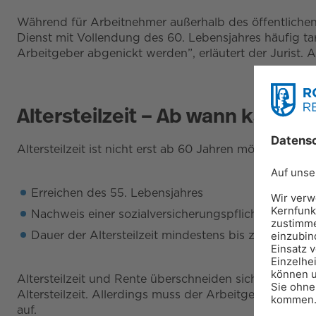
Während für Arbeitnehmer außerhalb des öffentlichen D
Dienst mit Vollendung des 60. Lebensjahres häufig tar
Arbeitgeber abgenickt werden”, erläutert der Jurist. A
Altersteilzeit – Ab wann kann i
Altersteilzeit ist nicht erst ab 60 Jahren möglich. A
Erreichen des 55. Lebensjahres
Nachweis einer sozialversicherungspflichtigen Besc
Dauer der Altersteilzeit mindestens bis zum frühe
Altersteilzeit und Rente überschneiden sich nicht. Die
Altersteilzeit. Allerdings muss der Arbeitgeber seine
auf.