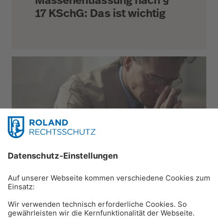
Massenentlassung nach §
17 KSchG: Das ist wichtig
Karriere & Beruf
Arbeitslos melden: Darauf