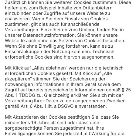
musst du achten
Karriere & Beruf
Urlaubsanspruch bei