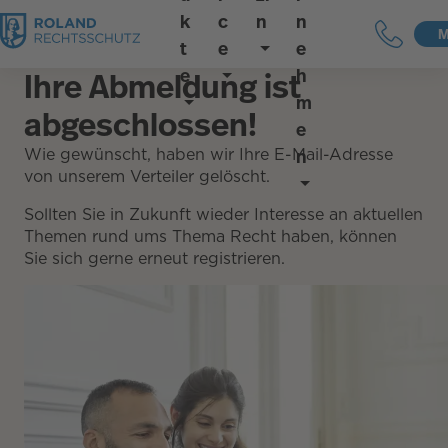
k
c
n
n
M
t
e
e
e
h
Ihre Abmeldung ist
m
abgeschlossen!
e
n
Wie gewünscht, haben wir Ihre E-Mail-Adresse
von unserem Verteiler gelöscht.
Sollten Sie in Zukunft wieder Interesse an aktuellen
Themen rund ums Thema Recht haben, können
Sie sich gerne erneut registrieren.