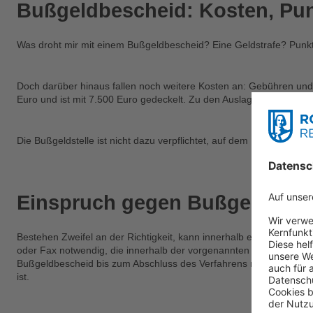
Bußgeldbescheid: Kosten, Pun
Was droht mir mit einem Bußgeldbescheid? Eine Geldstrafe? Punkt
Doch darüber hinaus fallen noch weitere Kosten an: Gebühren und 
Euro und ist mit 7.500 Euro gedeckelt. Zu den Auslagen zählen b
Die Bußgeldstelle ist nicht dazu verpflichtet, auf dem Bußgeldbesc
Einspruch gegen Bußgeldbesc
Bestehen Zweifel an der Richtigkeit, kann innerhalb einer Frist v
oder Fax notwendig, die innerhalb der vorgenannten Einspruchsfri
Bußgeldbescheid bis zum Abschluss des Verfahrens nicht vollstreck
ist.