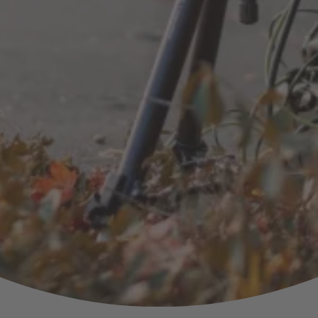
en,
. v. m.