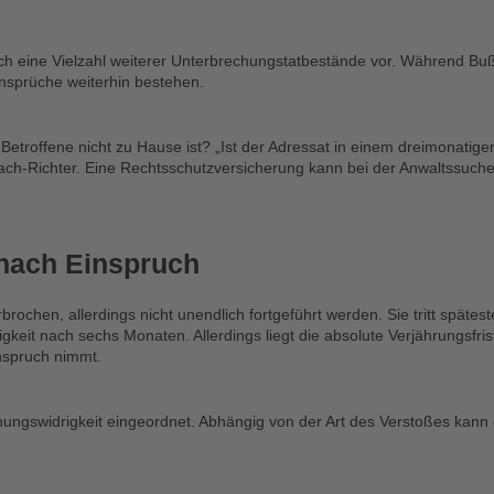
 eine Vielzahl weiterer Unterbrechungstatbestände vor. Während Bußge
ansprüche weiterhin bestehen.
etroffene nicht zu Hause ist? „Ist der Adressat in einem dreimonatigen
bach-Richter. Eine Rechtsschutzversicherung kann bei der Anwaltssuche
nach Einspruch
ochen, allerdings nicht unendlich fortgeführt werden. Sie tritt späte
rigkeit nach sechs Monaten. Allerdings liegt die absolute Verjährungsfr
nspruch nimmt.
ungswidrigkeit eingeordnet. Abhängig von der Art des Verstoßes kann d