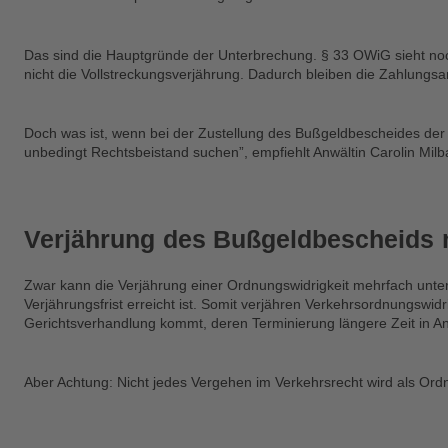
Das sind die Hauptgründe der Unterbrechung. § 33 OWiG sieht noch
nicht die Vollstreckungsverjährung. Dadurch bleiben die Zahlungs
Doch was ist, wenn bei der Zustellung des Bußgeldbescheides der B
unbedingt Rechtsbeistand suchen”, empfiehlt Anwältin Carolin Mil
Verjährung des Bußgeldbescheids 
Zwar kann die Verjährung einer Ordnungswidrigkeit mehrfach unterbr
Verjährungsfrist erreicht ist. Somit verjähren Verkehrsordnungswid
Gerichtsverhandlung kommt, deren Terminierung längere Zeit in A
Aber Achtung: Nicht jedes Vergehen im Verkehrsrecht wird als Ordn