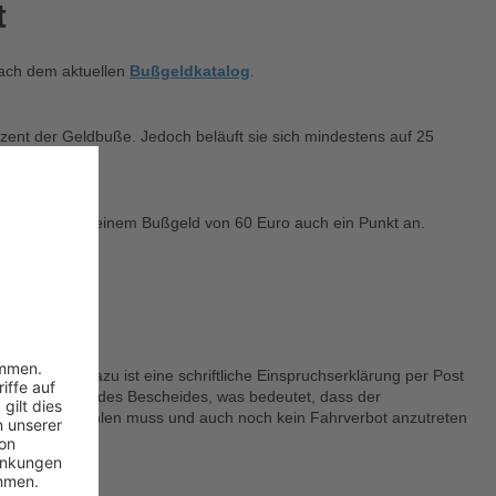
t
nach dem aktuellen
Bußgeldkatalog
.
zent der Geldbuße. Jedoch beläuft sie sich mindestens auf 25
sekosten.
ätzlich fällt ab einem Bußgeld von 60 Euro auch ein Punkt an.
t werden. Dazu ist eine schriftliche Einspruchserklärung per Post
ie Rechtskraft des Bescheides, was bedeutet, dass der
erst nicht bezahlen muss und auch noch kein Fahrverbot anzutreten