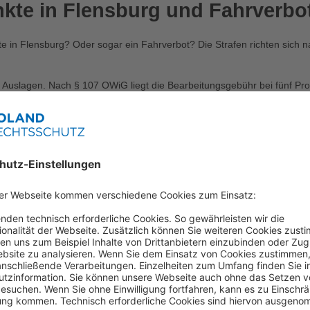
kte in Flensburg und Fahrverbo
e in Flensburg? Oder sogar ein Fahrverbot? Die Strafen richten sich 
Auslagen. Nach § 107 OWiG liegt die Bearbeitungsgebühr bei fünf Pro
eispielsweise Kosten für Postzustellungen, Bekanntmachungen oder Rei
heid mitzuteilen, ob und wie viele Punkte in Flensburg anfallen. Grunds
heid – das musst du wissen!
on 14 Tagen ab Zustellung Einspruch gegen den Bußgeldbescheid eingeleg
st bei der Behörde eingegangen sein muss. Der Einspruch verhindert d
bar ist. Das hat u.a. zur Folge, dass der Betroffene die Geldbuße vor