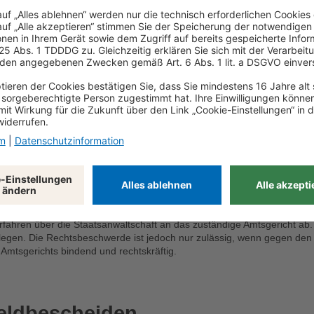
lern, ist es empfehlenswert, einen Anwalt zu Rate zu ziehen. Er kann e
 der Übernahme der Anwalts- und Gerichtskosten und der Suche nach e
ruch gegen den Bußgeldbeschei
e Behörde, ob der Einspruch formal richtig ist und die Frist eingehalte
G das Recht auf Anhörung im Bußgeldverfahren”, weist Anwältin Carolin
t nicht immer der angeschriebene Fahrzeughalter der Täter. Ebenfalls 
rfahren über die Staatsanwaltschaft an das zuständige Amtsgericht ab.
legen. Die Rechtsbeschwerde ist jedoch nur zulässig, wenn gegen den
s Amtsgerichts bindend und rechtskräftig.
geldbescheiden