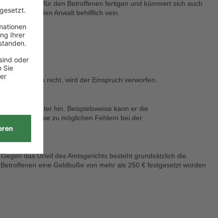
ine Einlassung für den Betroffenen fertigen und kümmert sich auch
inem passenden Anwalt behilflich sein.
d?
n wurde. Falls nicht, wird der Einspruch verworfen.
 Milbach-Richter hin. Beispielsweise kann er die
kann er Hinweise zu möglichen Fehlern bei der
 Gegen das Urteil des Amtsgerichts besteht grundsätzlich die
 Betroffenen eine Geldbuße von mehr als 250 € festgesetzt worden