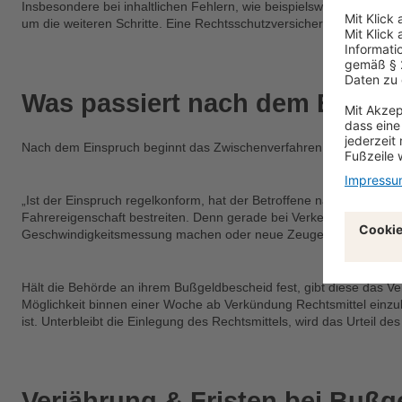
Insbesondere bei inhaltlichen Fehlern, wie beispielsweise Messfeh
um die weiteren Schritte. Eine Rechtsschutzversicherung kann bei
Was passiert nach dem Einsp
Nach dem Einspruch beginnt das Zwischenverfahren. Hierbei prüft di
„Ist der Einspruch regelkonform, hat der Betroffene nach § 55 OWi
Fahrereigenschaft bestreiten. Denn gerade bei Verkehrsdelikten is
Geschwindigkeitsmessung machen oder neue Zeugen benennen.
Hält die Behörde an ihrem Bußgeldbescheid fest, gibt diese das Ve
Möglichkeit binnen einer Woche ab Verkündung Rechtsmittel einzu
ist. Unterbleibt die Einlegung des Rechtsmittels, wird das Urteil de
Verjährung & Fristen bei Buß