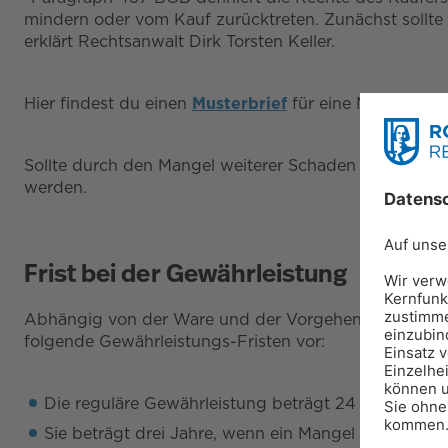
mindern oder vom Kauf zurücktreten. Zunächst sollte
erklärt Rechtsanwalt Dirk Torsten Keller.
Hier findest du einen
Musterbrief
für eine Mangel-Mel
Sollte durch den Mangel weiterer Schaden entstanden
werden.
Frist bei der Gewährleistung
Abhängig von der Ware und der Vorgehensweise beim 
folgende Gewährleistungs-Fristen vor:
Die reguläre Gewährleistung beträgt 24 Monate ab 
Sie beträgt drei Jahre, wenn ein Mangel beim Kauf