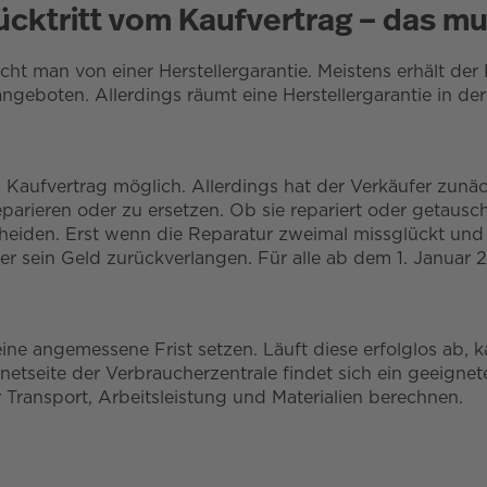
cktritt vom Kaufvertrag – das m
richt man von einer Herstellergarantie. Meistens erhält d
ngeboten. Allerdings räumt eine Herstellergarantie in de
m Kaufvertrag möglich. Allerdings hat der Verkäufer zunä
eparieren oder zu ersetzen. Ob sie repariert oder getaus
heiden. Erst wenn die Reparatur zweimal missglückt und e
fer sein Geld zurückverlangen. Für alle ab dem 1. Janua
ne angemessene Frist setzen. Läuft diese erfolglos ab, 
netseite der Verbraucherzentrale findet sich ein geeigne
r Transport, Arbeitsleistung und Materialien berechnen.