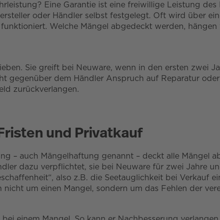
istung? Eine Garantie ist eine freiwillige Leistung des He
teller oder Händler selbst festgelegt. Oft wird über ein
funktioniert. Welche Mängel abgedeckt werden, hängen 
ieben. Sie greift bei Neuware, wenn in den ersten zwei 
teht gegenüber dem Händler Anspruch auf Reparatur oder
Geld zurückverlangen.
risten und Privatkauf
ung – auch Mängelhaftung genannt – deckt alle Mängel ab
dler dazu verpflichtet, sie bei Neuware für zwei Jahre 
chaffenheit“, also z.B. die Seetauglichkeit bei Verkauf e
h nicht um einen Mangel, sondern um das Fehlen der vere
bei einem Mangel. So kann er Nachbesserung verlangen. F