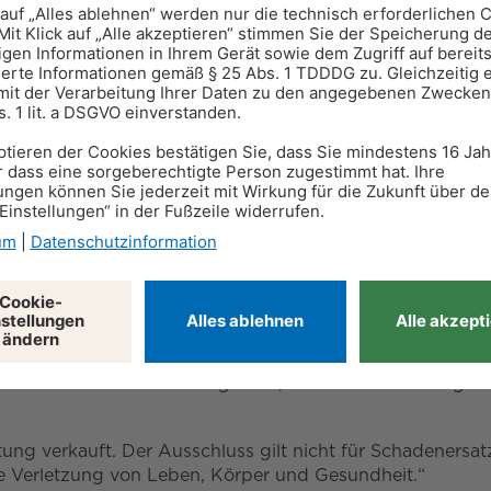
nd Baustoffe.
t eines Dritten, besteht nach dem Kauf eine Gewährleist
ellt, liegt die Beweislast beim Verkäufer. Mit anderen W
st später entstanden ist. Ab dem 13. Monat kehrt sich d
durch ihn entstanden ist. „Die Beweislastumkehr nach zw
onaten”, weist Anwalt Dirk Torsten Keller hin.
istung von zwölf Monaten. Allerdings nur wenn die Ware
Internet Gewährleistung für Sachmängel ausschließen. Daz
 Rücknahme oder Garantie greifen, muss ein Text in folge
ung verkauft. Der Ausschluss gilt nicht für Schadenersat
de Verletzung von Leben, Körper und Gesundheit.“