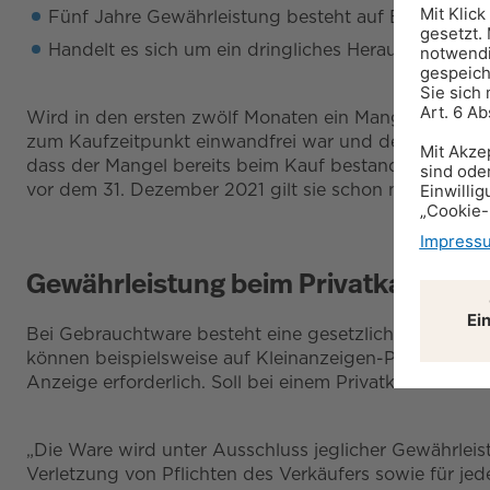
Fünf Jahre Gewährleistung besteht auf Bauwerke u
Handelt es sich um ein dringliches Herausgaberech
Wird in den ersten zwölf Monaten ein Mangel festgest
zum Kaufzeitpunkt einwandfrei war und der Mangel er
dass der Mangel bereits beim Kauf bestand und nicht 
vor dem 31. Dezember 2021 gilt sie schon nach sechs M
Gewährleistung beim Privatkauf
Bei Gebrauchtware besteht eine gesetzliche Gewährle
können beispielsweise auf Kleinanzeigen-Portalen im 
Anzeige erforderlich. Soll bei einem Privatkauf keine
„Die Ware wird unter Ausschluss jeglicher Gewährleist
Verletzung von Pflichten des Verkäufers sowie für je