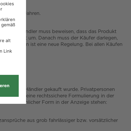
ung von 30 Jahren.
orten: Der Händler muss beweisen, dass das Produkt
ie Beweislast um. Danach muss der Käufer darlegen,
ölf Monaten ist eine neue Regelung. Bei allen Käufen
 bei einem Händler gekauft wurde. Privatpersonen
u ist aber eine rechtssichere Formulierung in der
nder oder ähnlicher Form in der Anzeige stehen:
zansprüche aus grob fahrlässiger bzw. vorsätzlicher