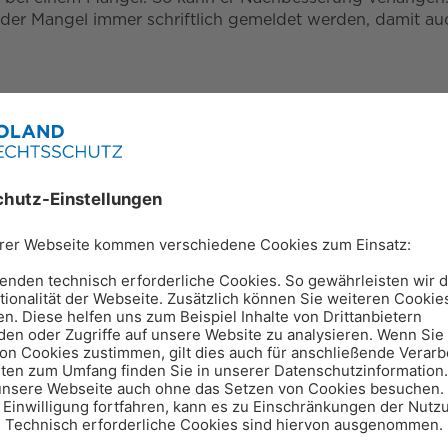
 der Mangel immer schriftlich gemeldet werden, damit a
dung an den Händler.
 sein, kann über die Gewährleistung Schadensersatz ode
Kauf ergibt sich für die Gewährleistung, wie lange sie
Erhalt der Ware oder Dienstleistung.
 wissentlich verschwiegen wurde.