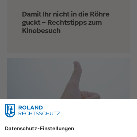
Damit Ihr nicht in die Röhre
guckt – Rechtstipps zum
Kinobesuch
Leben & Freizeit