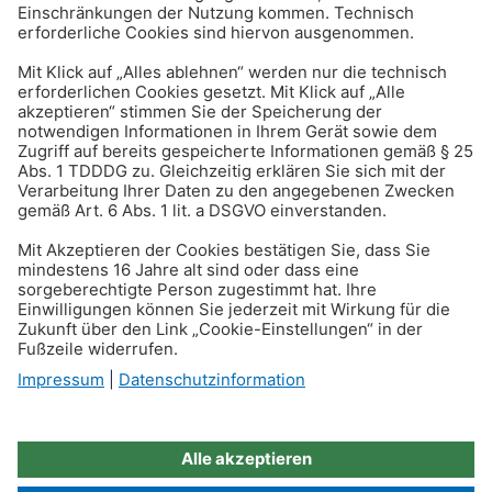
itung: diese Bußgelder
drohen
Produkte
Beratung