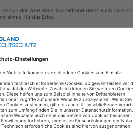
rt sich der Wert der Erbschaft und damit auch die Höh
nd einmal für das Erbe.
ein Haus tatsächlich überschreiben möchtest, kann eine Ü
ie einer anderen Person für einen festen zeitlichen Rahm
n Haus überschreibst
test du gut überdenken. Hol dir in jedem Fall anwaltlich
em das Haus überschrieben und die
Konditionen festgele
lichen Regelungen
nur unter bestimmten Voraussetzung
 wenn sich der oder die Beschenkte grob undankbar zeig