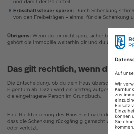
und damit der Pflichtteil.
Erbschaftssteuer sparen:
Durch Schenkung schmäle
von den Freibeträgen – einmal für die Schenkung u
Übrigens:
Wenn du dir nicht ganz sicher bist, ob du d
gehört die Immobilie weiterhin dir und du überlässt s
Das gilt rechtlich, wenn du dei
Die Entscheidung, ob du dein Haus überschreibst, soll
Eigentum ab. Dazu wird ein Vertrag aufgesetzt, in d
die eingetragene Person im Grundbuch.
Eine Rückforderung des Hauses ist nach den gesetz
dass die Schenkung rückgängig gemacht werden kann,
oder verletzt.