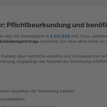
r: Pflichtbeurkundung und benö
as legt der Gesetzgeber in
§ 518 BGB
fest. Dazu vereinb
Schenkungsvertrags
vornimmt. Ein Haus ohne Notar zu üb
ide Parteien über rechtliche Aspekte und Konsequenzen a
 Ordnung, beglaubigt das Notariat die Schenkung schrift
lichen Aspekten der Schenkung beraten.
gsmodalitäten.