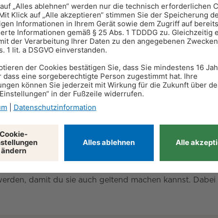
ie Immobilie benötigst, um deinen Lebensunterhalt zu be
geben oder einen entsprechenden Geldwert zahlen.
nn es sinnvoll sein,
weitere Gründe für Rückforderung
aus versteigern.
werden, damit du sie auch geltend machen kannst. Dabei hi