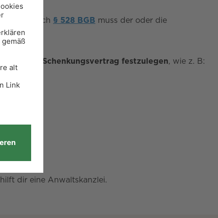
streiten. Nach
§ 528 BGB
muss der oder die
srechte im Schenkungsvertrag festzulegen
, wie z. B:
lft dir eine Anwaltskanzlei.