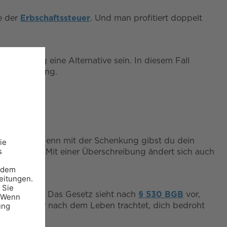
e der
Erbschaftssteuer
. Und man profitiert doppelt
berlassung eine Alternative sein. In diesem Fall
en zur Nutzung.
en Rat ein. Denn mit der Schenkung gibst du dein
gt
werden. Mit einer Überschreibung ändert sich auch
en möglich
. Das Gesetz sieht nach
§ 530 BGB
vor,
t, also dir nach dem Leben trachtet, dich bedroht