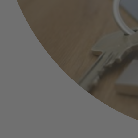
Haus überschreiben: Immobi
Lebzeiten weitergeben