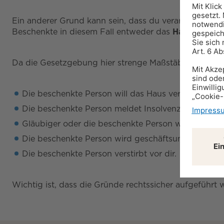
Ein anderer Grund kann sein, dass du verarmst und d
Beschenkte in diesem Fall entweder das
Haus zurück
Da die Gesetzgebung hier strenge Maßstäbe anlegt, ka
Die beschenkte Person will das Haus verkaufen.
Die beschenkte Person meldet Insolvenz an.
Gläubiger oder die beschenkte Person wollen das H
Die beschenkte Person wird geschäftsunfähig.
Die beschenkte Person verstirbt vor dir.
Wichtig ist, dass die Gründe rechtssicher aufgeführt 