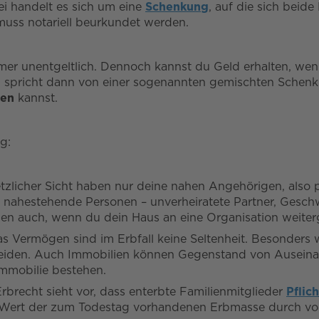
i handelt es sich um eine
Schenkung
, auf die sich beid
muss notariell beurkundet werden.
mer unentgeltlich. Dennoch kannst du Geld erhalten, we
an spricht dann von einer sogenannten gemischten Schenku
fen
kannst.
g:
zlicher Sicht haben nur deine nahen Angehörigen, also 
r nahestehende Personen – unverheiratete Partner, Gesc
gen auch, wenn du dein Haus an eine Organisation weite
as Vermögen sind im Erbfall keine Seltenheit. Besonders w
ermeiden. Auch Immobilien können Gegenstand von Auseina
Immobilie bestehen.
rbrecht sieht vor, dass enterbte Familienmitglieder
Pflic
er Wert der zum Todestag vorhandenen Erbmasse durch vor